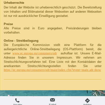
Urheberrechte
Der Inhalt der Website ist urheberrechtlich geschützt. Die Bereitstellung
von Inhalten und Bildmaterial dieser Webseiten auf anderen Webseiten
ist nur mit ausdrücklicher Einwilligung gestattet.
Preise
Alle Preise sind in Euro angegeben, Preisänderungen bleiben
vorbehalten.
Online - Streitbeilegung
Die Europäische Kommission stellt eine Plattform für die
außergerichtliche Online-Streitbeilegung (OS-Plattform) bereit, die
unter
www.ec.europa.eu/consumers/odr
aufrufbar ist. Unsere E-Mail-
Adresse finden Sie in unserem Impressum. Wir nehmen am
Streitschlichtungsverfahren teil. Eine Liste mit den Kontaktdaten der
anerkannten Streitschlichtungsstellen finden Sie unter
https://ec.europa.eu/consumers/odr/main/index.cfm?event=main.adr.show
Druckversion
|
Sitemap
Login
© Ferienwohnung Alpenblick Hörnle
Webansicht
Anrufen
E-Mail
Anfahrt