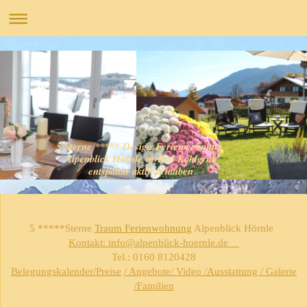
5 Sterne ***** Design Ferienwohnung
Alpenblick Hörnle in Bad Kohlgrub
entspannt aktiv urlauben
5 *****Sterne
Traum Ferienwohnung
Alpenblick Hörnle
Kontakt: info@alpenblick-hoernle.de
Tel.: 0160 8120428
Belegungskalender/Preise
/ Angebote/ Video /Ausstattung / Galerie
/Familien