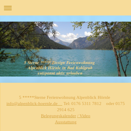
5 Sterne ***** Design Ferienwohnung
Alpenblick Hörnle in Bad Kohlgrub
entspannt aktiv urlauben
5 *****Sterne Ferienwohnung Alpenblick Hörnle
info@alpenblick-hoernle.de
Tel: 0176 5311 7812 oder 0175
2914 625
Belegungskalender
/ Video
Ausstattung